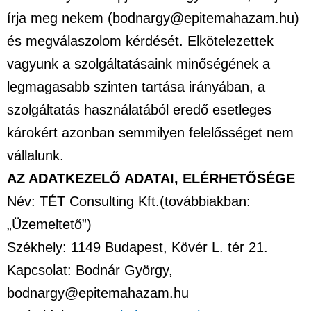
írja meg nekem (bodnargy@epitemahazam.hu)
és megválaszolom kérdését. Elkötelezettek
vagyunk a szolgáltatásaink minőségének a
legmagasabb szinten tartása irányában, a
szolgáltatás használatából eredő esetleges
károkért azonban semmilyen felelősséget nem
vállalunk.
AZ ADATKEZELŐ ADATAI, ELÉRHETŐSÉGE
Név: TÉT Consulting Kft.(továbbiakban:
„Üzemeltető”)
Székhely: 1149 Budapest, Kövér L. tér 21.
Kapcsolat: Bodnár György,
bodnargy@epitemahazam.hu