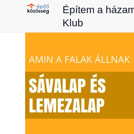
Skip
Építem a háza
to
Klub
content