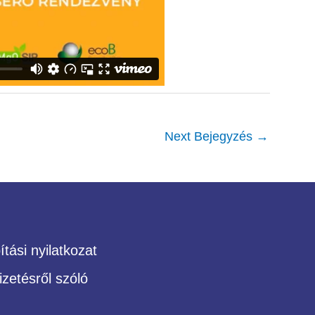
Next Bejegyzés
→
tási nyilatkozat
izetésről szóló