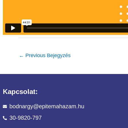
←
Previous Bejegyzés
Kapcsolat:
bodnargy@epitemahazam.hu
30-9820-797