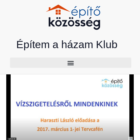
Skip
to
content
Építem a házam Klub