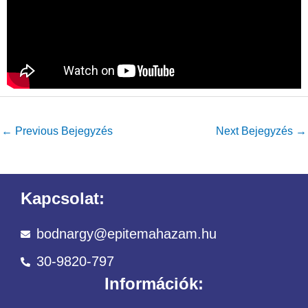
←
Previous Bejegyzés
Next Bejegyzés
→
Kapcsolat:
bodnargy@epitemahazam.hu
30-9820-797
Információk: