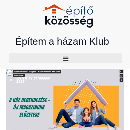
Skip
to
content
Építem a házam Klub