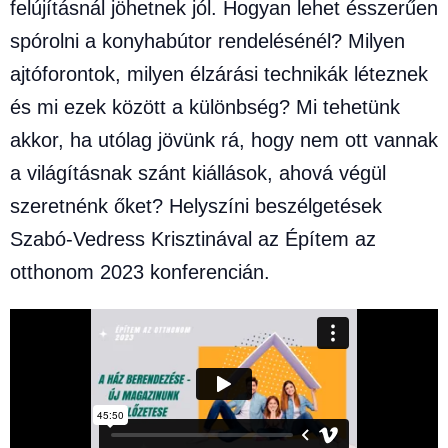
felújításnál jöhetnek jól. Hogyan lehet ésszerűen
spórolni a konyhabútor rendelésénél? Milyen
ajtóforontok, milyen élzárási technikák léteznek
és mi ezek között a különbség? Mi tehetünk
akkor, ha utólag jövünk rá, hogy nem ott vannak
a világításnak szánt kiállások, ahová végül
szeretnénk őket? Helyszíni beszélgetések
Szabó-Vedress Krisztinával az Építem az
otthonom 2023 konferencián.