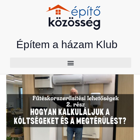
Skip
to
content
Építem a házam Klub