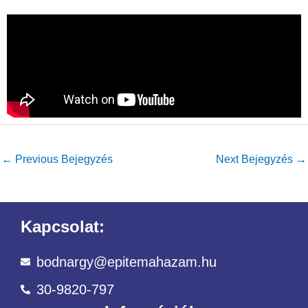
←
Previous Bejegyzés
Next Bejegyzés
→
Kapcsolat:
bodnargy@epitemahazam.hu
30-9820-797