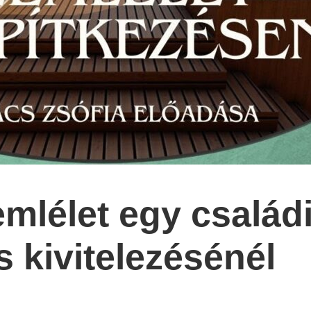
emlélet egy család
s kivitelezésénél