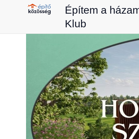
Skip
Építem a háza
to
Klub
content