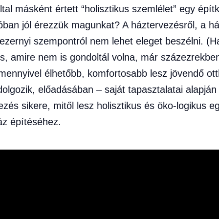
 által másként értett “holisztikus szemlélet” egy épí
lóban jól érezzük magunkat? A háztervezésről, a h
zernyi szempontról nem lehet eleget beszélni. (Ha
 is, amire nem is gondoltál volna, már százezrekben
mennyivel élhetőbb, komfortosabb lesz jövendő ot
 dolgozik, előadásában – saját tapasztalatai alapjá
kezés sikere, mitől lesz holisztikus és öko-logikus 
áz építéséhez.