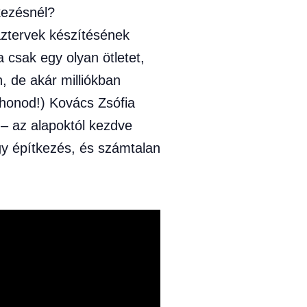
tkezésnél?
áztervek készítésének
 csak egy olyan ötletet,
, de akár milliókban
thonod!) Kovács Zsófia
n – az alapoktól kezdve
egy építkezés, és számtalan