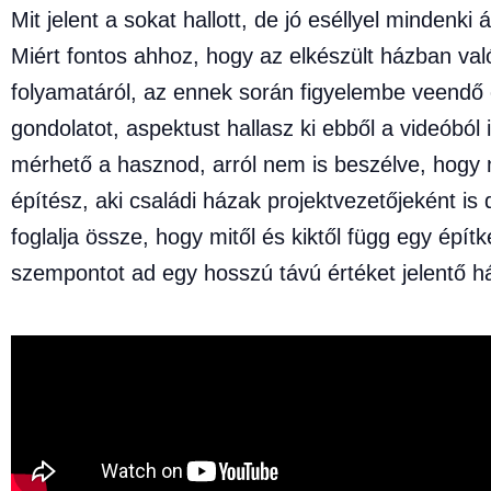
Mit jelent a sokat hallott, de jó eséllyel mindenki
Miért fontos ahhoz, hogy az elkészült házban va
folyamatáról, az ennek során figyelembe veendő e
gondolatot, aspektust hallasz ki ebből a videóból
mérhető a hasznod, arról nem is beszélve, hogy 
építész, aki családi házak projektvezetőjeként is
foglalja össze, hogy mitől és kiktől függ egy épít
szempontot ad egy hosszú távú értéket jelentő h