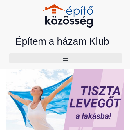
Skip
to
content
Építem a házam Klub