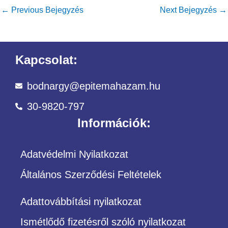
←
Previous Bejegyzés
Next Bejegyzés
→
Kapcsolat:
bodnargy@epitemahazam.hu
30-9820-797
Információk:
Adatvédelmi Nyilatkozat
Általános Szerződési Feltételek
Adattovábbítási nyilatkozat
Ismétlődő fizetésről szóló nyilatkozat