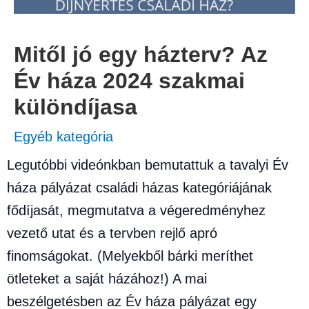
Mitől jó egy házterv? Az
Év háza 2024 szakmai
különdíjasa
Egyéb kategória
Legutóbbi videónkban bemutattuk a tavalyi Év
háza pályázat családi házas kategóriájának
fődíjasát, megmutatva a végeredményhez
vezető utat és a tervben rejlő apró
finomságokat. (Melyekből bárki meríthet
ötleteket a saját házához!) A mai
beszélgetésben az Év háza pályázat egy