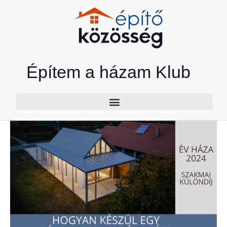
Skip
to
content
Építem a házam Klub