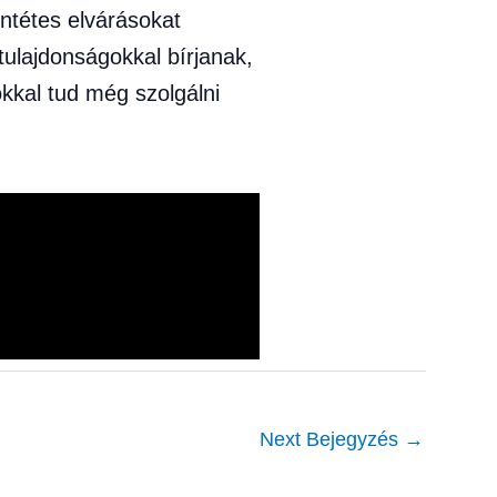
entétes elvárásokat
ulajdonságokkal bírjanak,
kkal tud még szolgálni
Next Bejegyzés
→