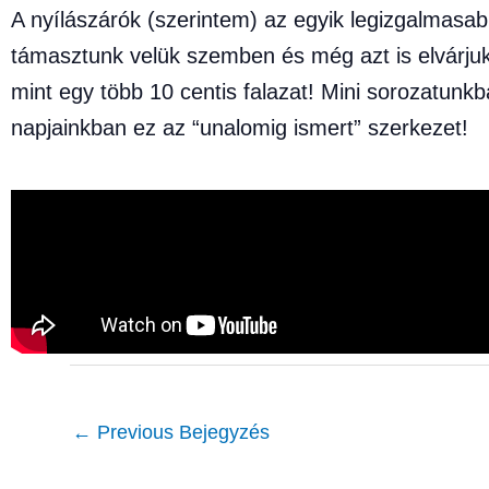
A nyílászárók (szerintem) az egyik legizgalmasabb
támasztunk velük szemben és még azt is elvárjuk
mint egy több 10 centis falazat! Mini sorozatunk
napjainkban ez az “unalomig ismert” szerkezet!
←
Previous Bejegyzés