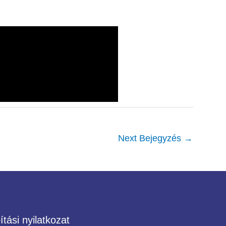
Next Bejegyzés
→
tási nyilatkozat