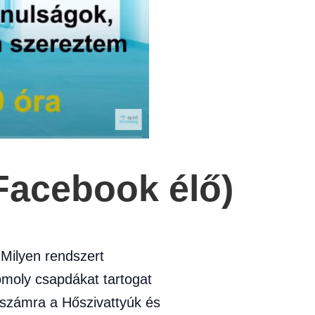
Facebook élő)
Milyen rendszert
omoly csapdákat tartogat
 számra a Hőszivattyúk és