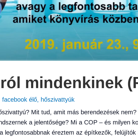
ról mindenkinek (
,
facebook élő
,
hőszivattyúk
őszivattyú? Mit tud, amit más berendezések nem? 
endszernek a jelentősége? Mi a COP – és milyen k
 legfontosabbnak éreztem az építkezők, felújítók