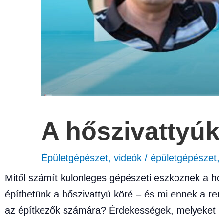
A hőszivattyúk
Épületgépészet
,
videók
/
épületgépészet
Mitől számít különleges gépészeti eszköznek a h
építhetünk a hőszivattyú köré – és mi ennek a r
az építkezők számára? Érdekességek, melyeket a