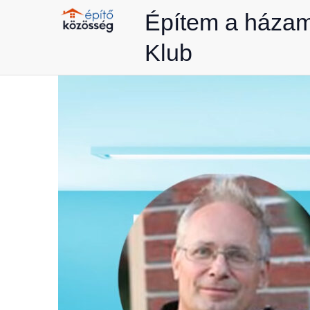
Skip
Építem a háza
to
Klub
content