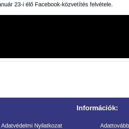
nuár 23-i élő Facebook-közvetítés felvétele.
Információk:
Adatvédelmi Nyilatkozat
Adattovábbí