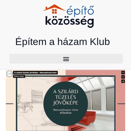
Skip
to
content
Építem a házam Klub