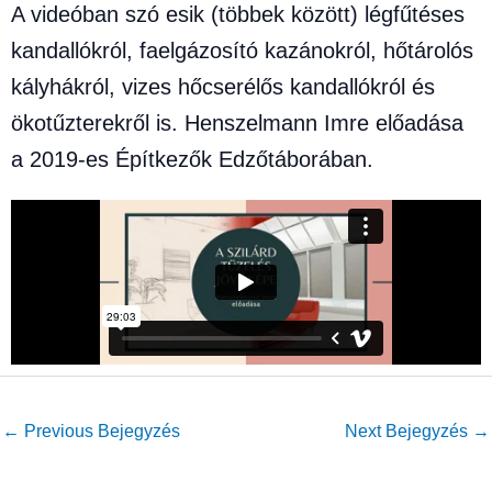
A videóban szó esik (többek között) légfűtéses
kandallókról, faelgázosító kazánokról, hőtárolós
kályhákról, vizes hőcserélős kandallókról és
ökotűzterekről is. Henszelmann Imre előadása
a 2019-es Építkezők Edzőtáborában.
←
Previous Bejegyzés
Next Bejegyzés
→