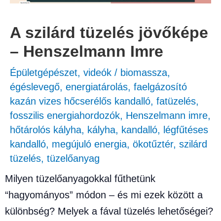
A szilárd tüzelés jövőképe
– Henszelmann Imre
Épületgépészet
,
videók
/
biomassza
,
égéslevegő
,
energiatárolás
,
faelgázosító
kazán vizes hőcserélős kandalló
,
fatüzelés
,
fosszilis energiahordozók
,
Henszelmann imre
,
hőtárolós kályha
,
kályha
,
kandalló
,
légfűtéses
kandalló
,
megújuló energia
,
ökotűztér
,
szilárd
tüzelés
,
tüzelőanyag
Milyen tüzelőanyagokkal fűthetünk
“hagyományos” módon – és mi ezek között a
különbség? Melyek a fával tüzelés lehetőségei?