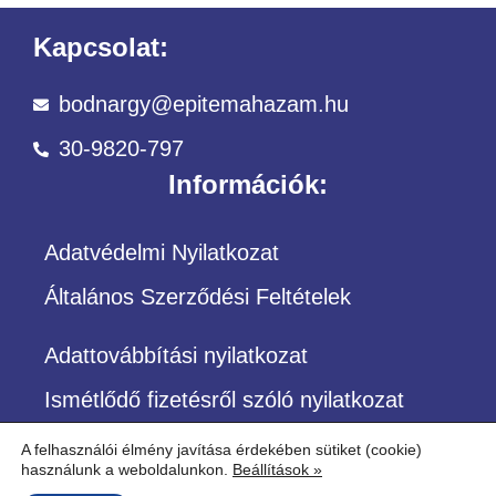
Kapcsolat:
bodnargy@epitemahazam.hu
30-9820-797
Információk:
Adatvédelmi Nyilatkozat
Általános Szerződési Feltételek
Adattovábbítási nyilatkozat
Ismétlődő fizetésről szóló nyilatkozat
A felhasználói élmény javítása érdekében sütiket (cookie)
használunk a weboldalunkon.
Beállítások »
©Copyright – Minden jog fenntartva