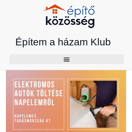
Skip
to
content
Építem a házam Klub