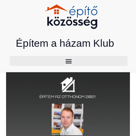
Skip
to
content
Építem a házam Klub