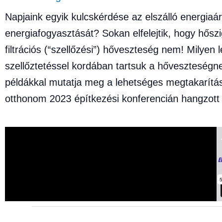
Napjaink egyik kulcskérdése az elszálló energia
energiafogyasztását? Sokan elfelejtik, hogy hősz
filtrációs (“szellőzési”) hőveszteség nem! Milyen 
szellőztetéssel kordában tartsuk a hőveszteségn
példákkal mutatja meg a lehetséges megtakarítás
otthonom 2023 építkezési konferencián hangzott 