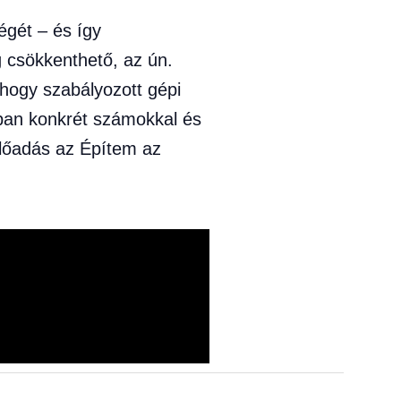
égét – és így
g csökkenthető, az ún.
, hogy szabályozott gépi
ában konkrét számokkal és
előadás az Építem az