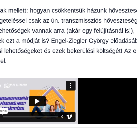
árak mellett: hogyan csökkentsük házunk hővesztes
igeteléssel csak az ún. transzmissziós hővesztesé
lehetőségek vannak arra (akár egy felújításnál is!)
ek ezt a módját is? Engel-Ziegler György előadás
i lehetőségeket és ezek bekerülési költségét! Az 
el.