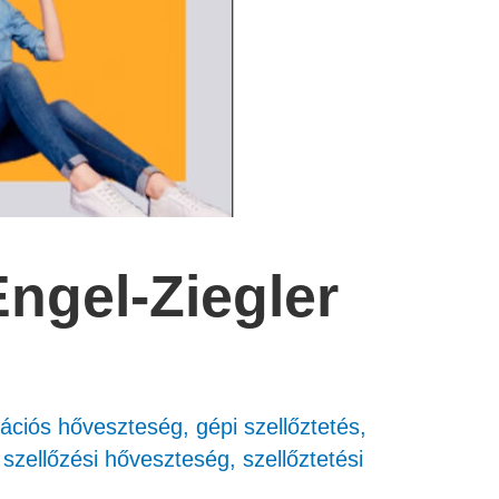
Engel-Ziegler
trációs hőveszteség
,
gépi szellőztetés
,
,
szellőzési hőveszteség
,
szellőztetési