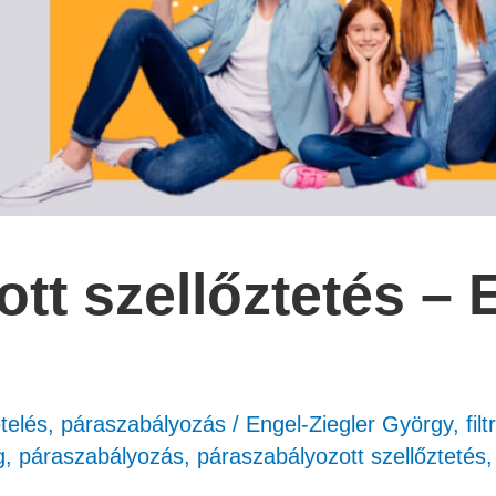
tt szellőztetés – 
etelés, páraszabályozás
/
Engel-Ziegler György
,
fil
g
,
páraszabályozás
,
páraszabályozott szellőztetés