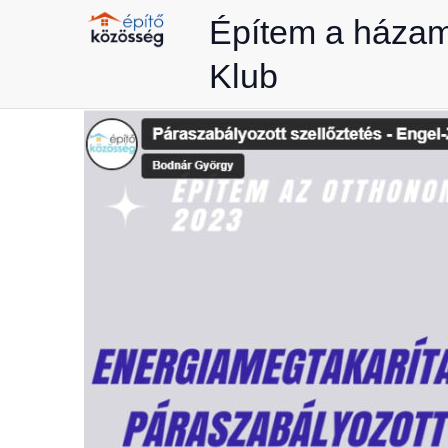
Skip
Építem a háza
to
Klub
content