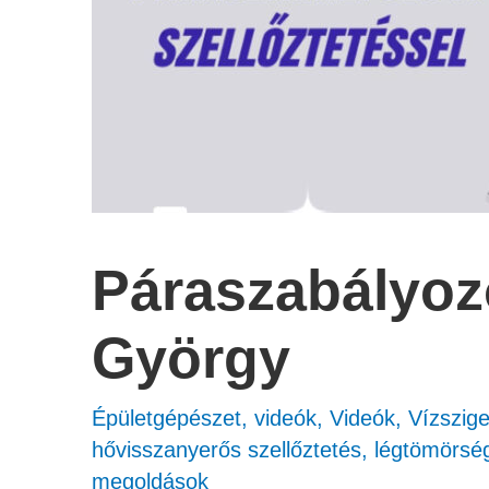
Páraszabályozo
György
Épületgépészet
,
videók
,
Videók
,
Vízszig
hővisszanyerős szellőztetés
,
légtömörsé
megoldások