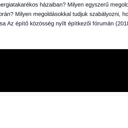
energiatakarékos házaiban? Milyen egyszerű megol
s során? Milyen megoldásokkal tudjuk szabályozni, 
a Az építő közösség nyílt építkezői fórumán (201