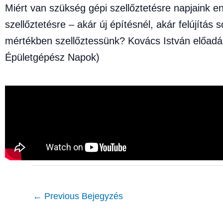
Miért van szükség gépi szellőztetésre napjaink 
szellőztetésre – akár új építésnél, akár felújítá
mértékben szellőztessünk? Kovács István előadás
Épületgépész Napok)
←
Previous Bejegyzés