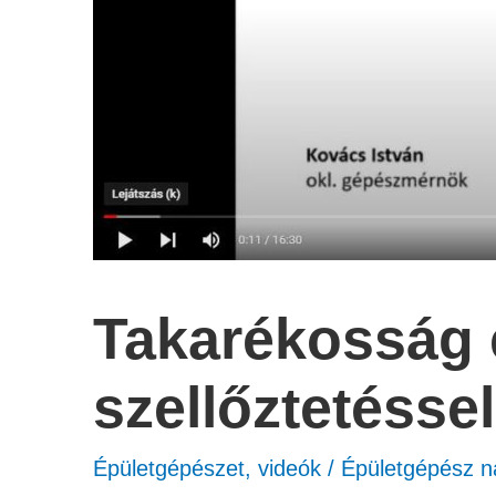
Takarékosság 
szellőztetéssel
Épületgépészet
,
videók
/
Épületgépész n