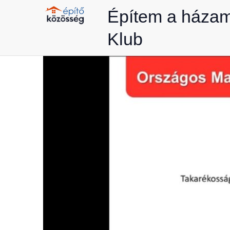
Skip
Építem a háza
to
Klub
content