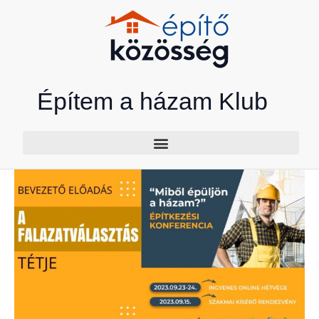
Skip
to
content
Építem a házam Klub