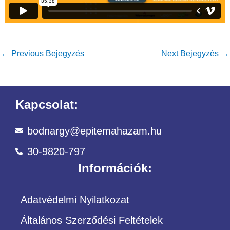
←
Previous Bejegyzés
Next Bejegyzés
→
Kapcsolat:
bodnargy@epitemahazam.hu
30-9820-797
Információk:
Adatvédelmi Nyilatkozat
Általános Szerződési Feltételek