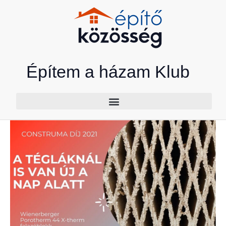
Skip
to
content
Építem a házam Klub