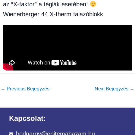
az “X-faktor” a téglák esetében!
Wienerberger 44 X-therm falazóblokk
←
Previous Bejegyzés
Next Bejegyzés
→
Kapcsolat:
bodnargy@epitemahazam.hu