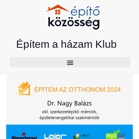
Skip
to
content
Építem a házam Klub