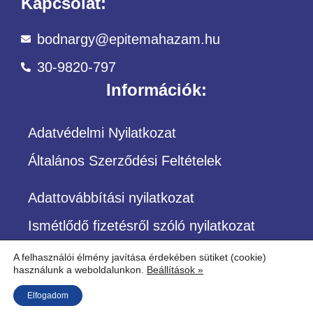
Kapcsolat:
bodnargy@epitemahazam.hu
30-9820-797
Információk:
Adatvédelmi Nyilatkozat
Általános Szerződési Feltételek
Adattovábbítási nyilatkozat
Ismétlődő fizetésről szóló nyilatkozat
A felhasználói élmény javítása érdekében sütiket (cookie)
használunk a weboldalunkon.
Beállítások »
©Copyright – Minden jog fenntartva
Elfogadom
Építőközösség