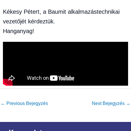
Kékesy Pétert, a Baumit alkalmazástechnikai
vezetőjét kérdeztük.
Hanganyag!
←
Previous Bejegyzés
Next Bejegyzés
→