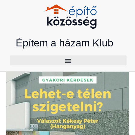
Skip
to
content
Építem a házam Klub