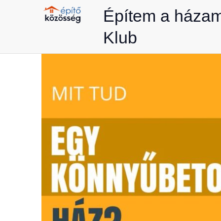
Skip
Építem a háza
to
Klub
content