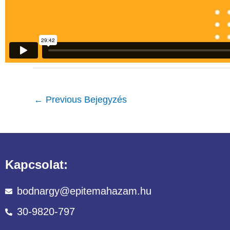
←
Previous Bejegyzés
Kapcsolat:
bodnargy@epitemahazam.hu
30-9820-797