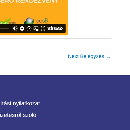
Next Bejegyzés
→
tási nyilatkozat
izetésről szóló