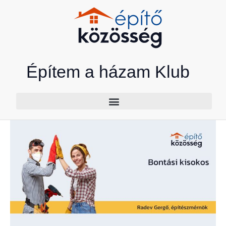
Skip
to
content
Építem a házam Klub