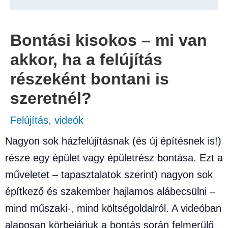
Bontási kisokos – mi van
akkor, ha a felújítás
részeként bontani is
szeretnél?
Felújítás
,
videók
Nagyon sok házfelújításnak (és új építésnek is!)
része egy épület vagy épületrész bontása. Ezt a
műveletet – tapasztalatok szerint) nagyon sok
építkező és szakember hajlamos alábecsülni –
mind műszaki-, mind költségoldalról. A videóban
alaposan körbejárjuk a bontás során felmerülő