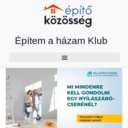
Skip
to
content
Építem a házam Klub