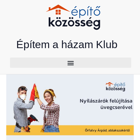
Skip
to
content
Építem a házam Klub