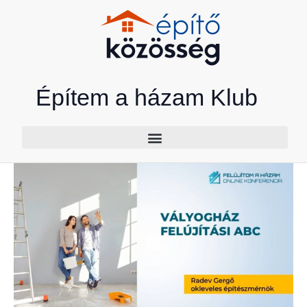
Skip
to
content
Építem a házam Klub