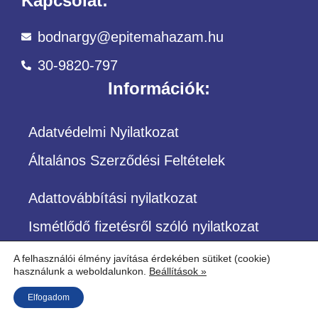
Kapcsolat:
bodnargy@epitemahazam.hu
30-9820-797
Információk:
Adatvédelmi Nyilatkozat
Általános Szerződési Feltételek
Adattovábbítási nyilatkozat
Ismétlődő fizetésről szóló nyilatkozat
A felhasználói élmény javítása érdekében sütiket (cookie)
használunk a weboldalunkon.
Beállítások »
©Copyright – Minden jog fenntartva
Elfogadom
Építőközösség