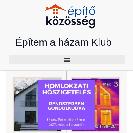
Skip
to
content
Építem a házam Klub