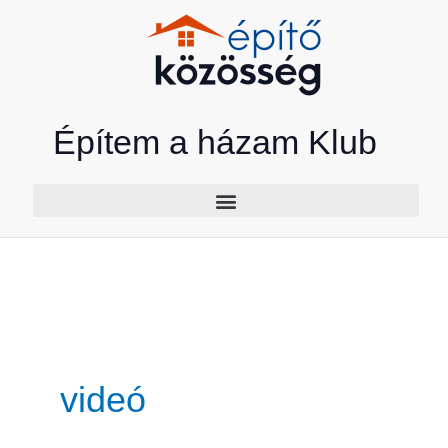
Skip
to
content
Építem a házam Klub
videó