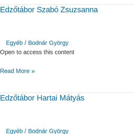
Edzőtábor Szabó Zsuzsanna
Edzőtábor
Szabó
Zsuzsanna
Egyéb
/
Bodnár György
Open to access this content
Read More »
Edzőtábor Hartai Mátyás
Edzőtábor
Hartai
Mátyás
Egyéb
/
Bodnár György