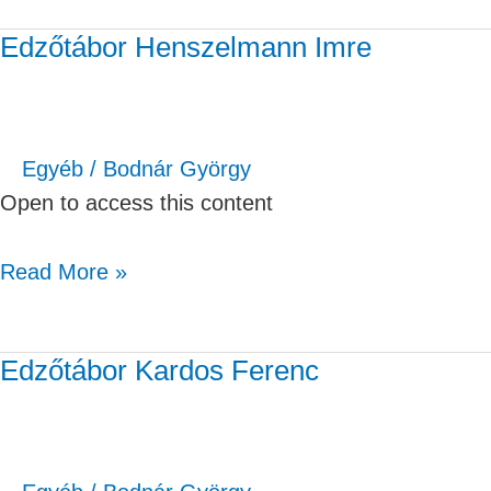
Edzőtábor Henszelmann Imre
Edzőtábor
Henszelmann
Imre
Egyéb
/
Bodnár György
Open to access this content
Read More »
Edzőtábor Kardos Ferenc
Edzőtábor
Kardos
Ferenc