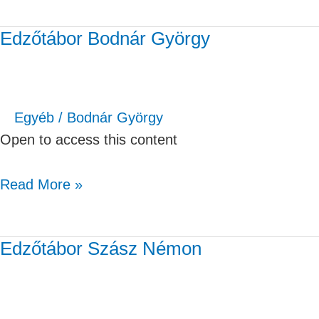
Edzőtábor Bodnár György
Edzőtábor
Bodnár
György
Egyéb
/
Bodnár György
Open to access this content
Read More »
Edzőtábor Szász Némon
Edzőtábor
Szász
Némon