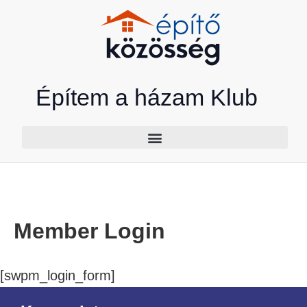
Skip
to
content
Építem a házam Klub
Member Login
[swpm_login_form]