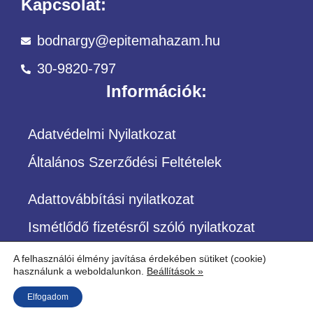
Kapcsolat:
bodnargy@epitemahazam.hu
30-9820-797
Információk:
Adatvédelmi Nyilatkozat
Általános Szerződési Feltételek
Adattovábbítási nyilatkozat
Ismétlődő fizetésről szóló nyilatkozat
A felhasználói élmény javítása érdekében sütiket (cookie)
használunk a weboldalunkon.
Beállítások »
©Copyright – Minden jog fenntartva
Elfogadom
Építőközösség