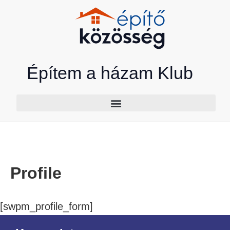
Skip
to
content
Építem a házam Klub
Profile
[swpm_profile_form]