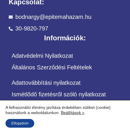
Kapcsolat:
bodnargy@epitemahazam.hu
30-9820-797
Információk:
Adatvédelmi Nyilatkozat
Általános Szerződési Feltételek
Adattovábbítási nyilatkozat
Ismétlődő fizetésről szóló nyilatkozat
A felhasználói élmény javítása érdekében sütiket (cookie)
használunk a weboldalunkon.
Beállítások »
©Copyright – Minden jog fenntartva
Elfogadom
Építőközösség