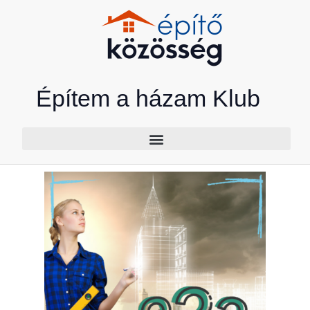
Skip
to
content
Építem a házam Klub