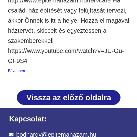
http://www.epitemahazam.hu/tervcafe Ha
családi ház építését vagy felújítását tervezi,
akkor Önnek is itt a helye. Hozza el magával
háztervét, skicceit és egyeztessen a
szakemberekkel!
https://www.youtube.com/watch?v=JU-Gu-
GF9S4
Bővebben
Vissza az előző oldalra
Kapcsolat:
bodnargy@epitemahazam.hu