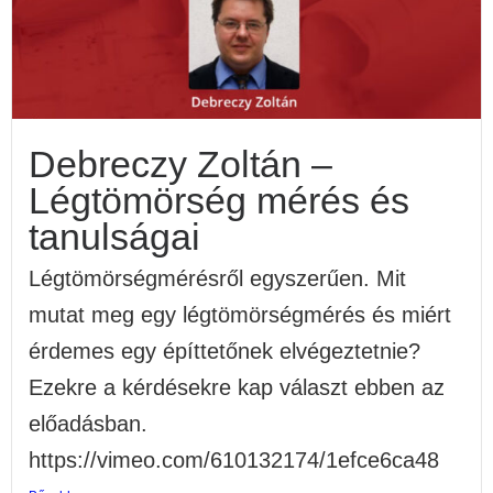
Debreczy Zoltán –
Légtömörség mérés és
tanulságai
Légtömörségmérésről egyszerűen. Mit
mutat meg egy légtömörségmérés és miért
érdemes egy építtetőnek elvégeztetnie?
Ezekre a kérdésekre kap választ ebben az
előadásban.
https://vimeo.com/610132174/1efce6ca48