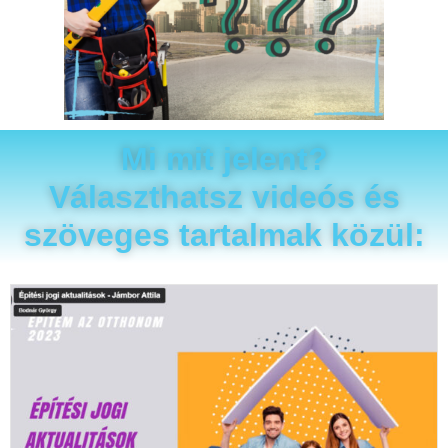
Mi mit jelent?
Választhatsz videós és
szöveges tartalmak közül: