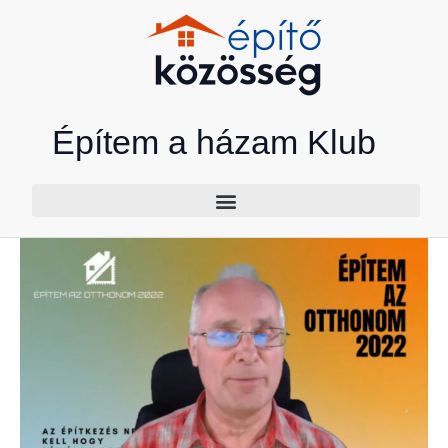
Skip
to
content
Építem a házam Klub