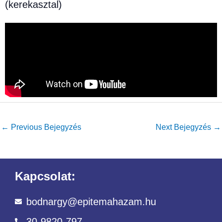
(kerekasztal)
←
Previous Bejegyzés
Next Bejegyzés
→
Kapcsolat:
bodnargy@epitemahazam.hu
30-9820-797