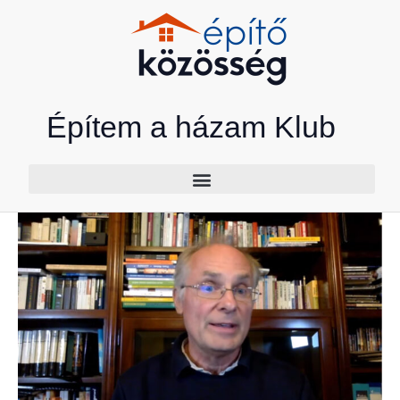
Skip
to
content
Építem a házam Klub