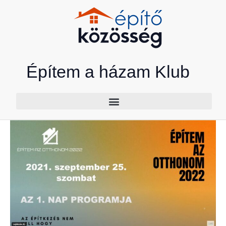
Skip
to
content
Építem a házam Klub