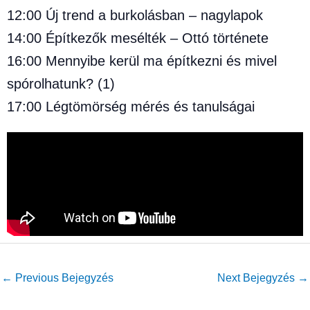
12:00 Új trend a burkolásban – nagylapok
14:00 Építkezők mesélték – Ottó története
16:00 Mennyibe kerül ma építkezni és mivel
spórolhatunk? (1)
17:00 Légtömörség mérés és tanulságai
←
Previous Bejegyzés
Next Bejegyzés
→