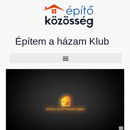
Skip
to
content
Építem a házam Klub