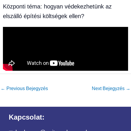
Központi téma: hogyan védekezhetünk az
elszálló építési költségek ellen?
←
Previous Bejegyzés
Next Bejegyzés
→
Kapcsolat: