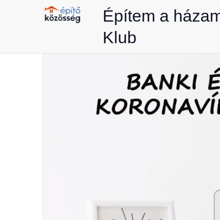
Skip
Építem a háza
to
Klub
content