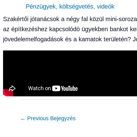
Pénzügyek, költségvetés
,
videók
Szakértői jótanácsok a négy fal közül mini-soro
az építkezéshez kapcsolódó ügyekben bankot kere
jövedelemelfogadások és a kamatok területén? Jo
←
Previous Bejegyzés