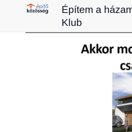
Skip
Építem a háza
to
Klub
content