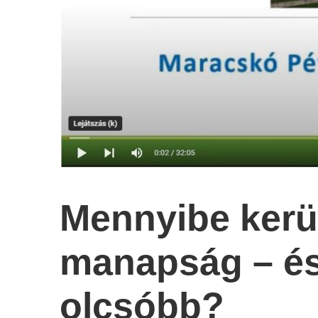
Mennyibe kerül
manapság – és
olcsóbb?