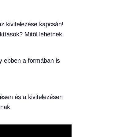
z kivitelezése kapcsán!
ítások? Mitől lehetnek
gy ebben a formában is
ésen és a kivitelezésen
knak.