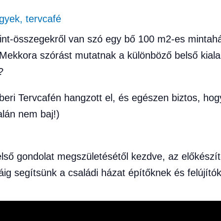
gyek
,
tervcafé
int-összegekről van szó egy bő 100 m2-es mintahá
ekkora szórást mutatnak a különböző belső kialak
?
beri Tervcafén hangzott el, és egészen biztos, ho
talán nem baj!)
első gondolat megszületésétől kezdve, az előkészít
áig segítsünk a családi házat építőknek és felújító