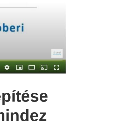
építése
mindez