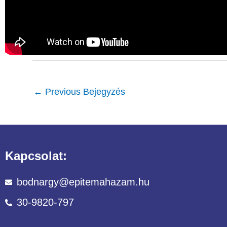
←
Previous Bejegyzés
Kapcsolat:
bodnargy@epitemahazam.hu
30-9820-797