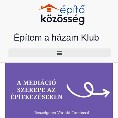
Skip
to
content
Építem a házam Klub