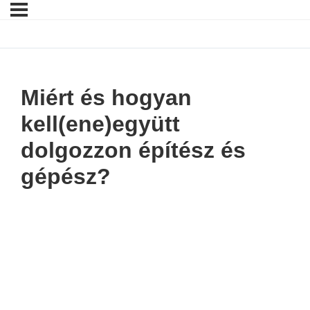
Miért és hogyan
kell(ene)együtt
dolgozzon építész és
gépész?