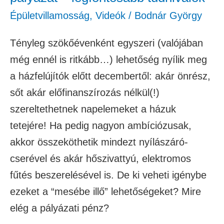
Épületvillamosság
,
Videók
/
Bodnár György
Tényleg szökőévenként egyszeri (valójában
még ennél is ritkább…) lehetőség nyílik meg
a házfelújítók előtt decembertől: akár önrész,
sőt akár előfinanszírozás nélkül(!)
szereltethetnek napelemeket a házuk
tetejére! Ha pedig nagyon ambíciózusak,
akkor összeköthetik mindezt nyílászáró-
cserével és akár hőszivattyú, elektromos
fűtés beszerelésével is. De ki veheti igénybe
ezeket a “mesébe illő” lehetőségeket? Mire
elég a pályázati pénz?