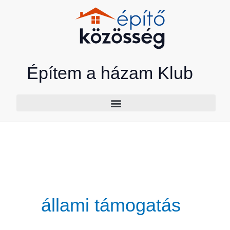
Skip
to
content
Építem a házam Klub
állami támogatás