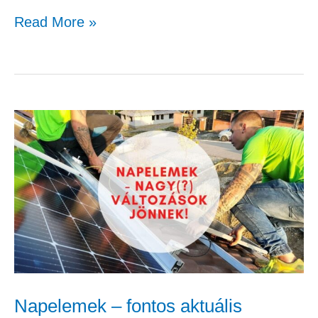
Read More »
Napelemek
–
fontos
aktuális
tudnivalók
és
határidők
Napelemek – fontos aktuális