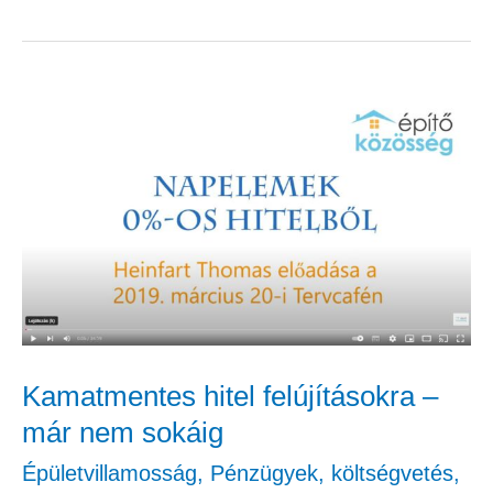
Kamatmentes
hitel
felújításokra
–
már
nem
sokáig
Kamatmentes hitel felújításokra –
már nem sokáig
Épületvillamosság
,
Pénzügyek, költségvetés
,