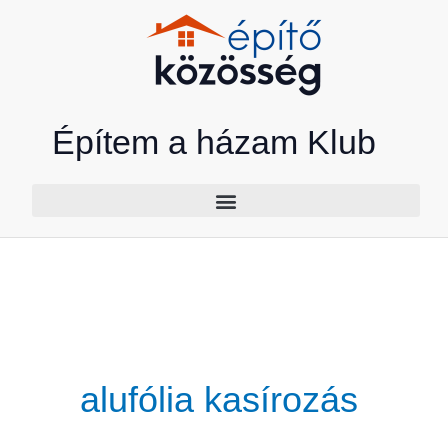
Skip
to
content
Építem a házam Klub
alufólia kasírozás