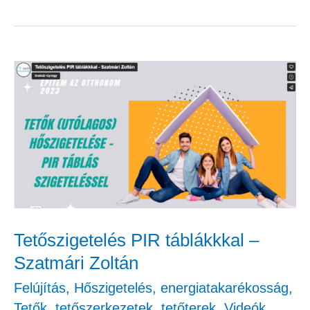
Tetőszigetelés
PIR
táblákkkal
–
Szatmári
Zoltán
Tetőszigetelés PIR táblákkkal –
Szatmári Zoltán
Felújítás
,
Hőszigetelés, energiatakarékosság
,
Tetők, tetőszerkezetek, tetőterek
,
Videók
,