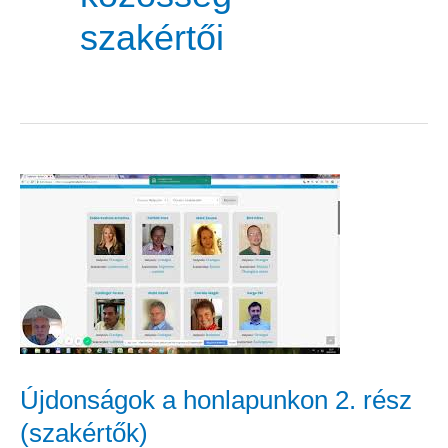
szakértői
Újdonságok
a
honlapunkon
2.
rész
(szakértők)
Újdonságok a honlapunkon 2. rész
(szakértők)