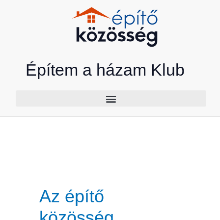
Skip
to
content
Építem a házam Klub
Az építő
közösség