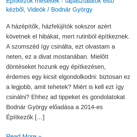
Építkezők mesélték - tapasztalatok első
kézből
,
Videók
/
Bodnár György
A házépítők, házfelújítók sokszor azért
követnek el hibákat, mert rutinból építkeznek.
A szomszéd így csinálta, ezt olvastam a
neten, ez a divat mostanában. Mielőtt
döntéseket hozunk egy építkezésen,
érdemes egy kicsit elgondolkodni: biztosan ez
a legjobb, amit tehetek? Miért is kell ezt így
csinálni? Ehhez ad tippeket és gondolatokat
Bodnár György előadása a 2014-es
Építkezők […]
Read More »