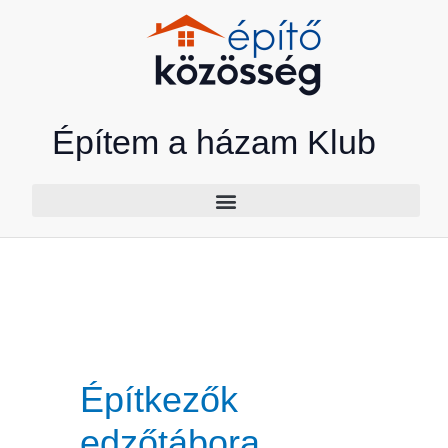
Skip
to
content
Építem a házam Klub
Építkezők
edzőtábora