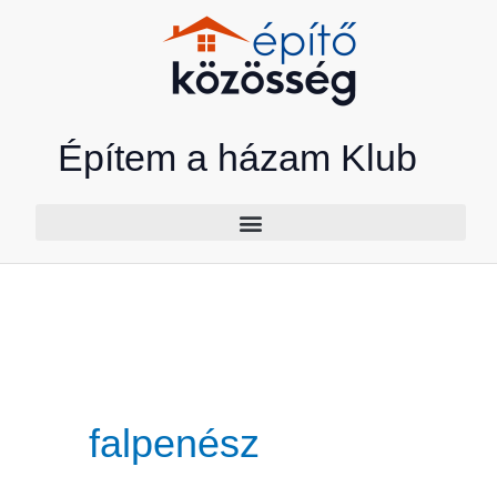
Skip
to
content
Építem a házam Klub
falpenész