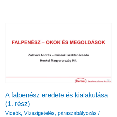
A
falpenész
eredete
és
kialakulása
(1.
rész)
A falpenész eredete és kialakulása
(1. rész)
Videók
,
Vízszigetelés, páraszabályozás
/