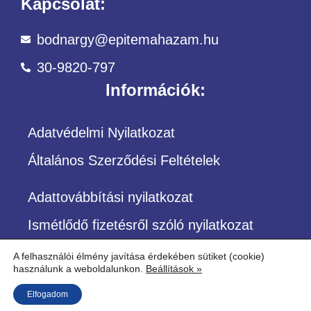
Kapcsolat:
bodnargy@epitemahazam.hu
30-9820-797
Információk:
Adatvédelmi Nyilatkozat
Általános Szerződési Feltételek
Adattovábbítási nyilatkozat
Ismétlődő fizetésről szóló nyilatkozat
A felhasználói élmény javítása érdekében sütiket (cookie)
használunk a weboldalunkon.
Beállítások »
©Copyright – Minden jog fenntartva
Elfogadom
Építőközösség