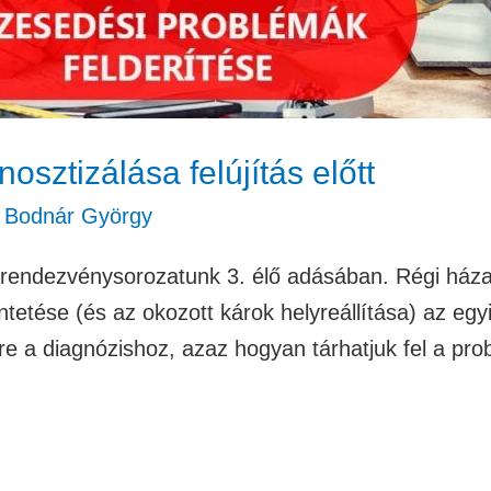
sztizálása felújítás előtt
/
Bodnár György
e rendezvénysorozatunk 3. élő adásában. Régi háza
etése (és az okozott károk helyreállítása) az egyik
e a diagnózishoz, azaz hogyan tárhatjuk fel a probl