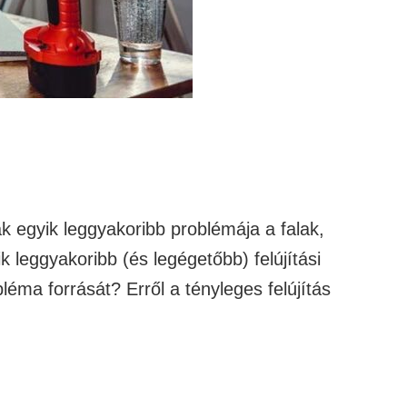
k egyik leggyakoribb problémája a falak,
 leggyakoribb (és legégetőbb) felújítási
éma forrását? Erről a tényleges felújítás