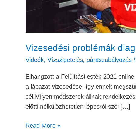
Vizesedési problémák diagno
Videók
,
Vízszigetelés, páraszabályozás
Elhangzott a Felújítási esték 2021 onlin
a lábazat vizesedése, így ennek megszünt
cél.Milyen módszerek állnak rendelkezésr
előtti nélkülözhetetlen lépésről szól […]
Read More »