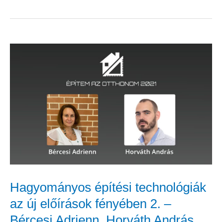
Hagyományos
építési
technológiák
az
új
előírások
fényében
2.
–
Hagyományos építési technológiák
Bércesi
az új előírások fényében 2. –
Adrienn,
Bércesi Adrienn, Horváth András