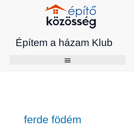
Skip
to
content
Építem a házam Klub
ferde födém