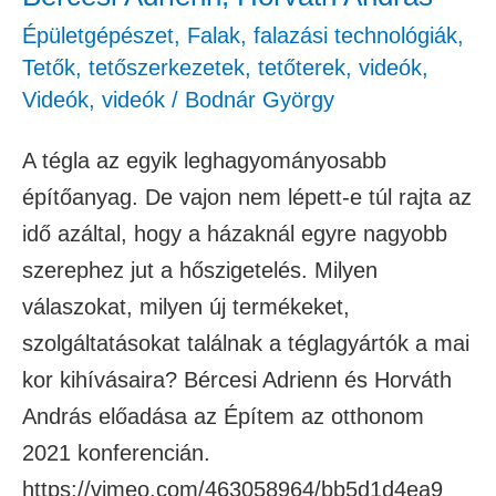
Horváth
Épületgépészet
,
Falak, falazási technológiák
,
András
Tetők, tetőszerkezetek, tetőterek
,
videók
,
Videók
,
videók
/
Bodnár György
A tégla az egyik leghagyományosabb
építőanyag. De vajon nem lépett-e túl rajta az
idő azáltal, hogy a házaknál egyre nagyobb
szerephez jut a hőszigetelés. Milyen
válaszokat, milyen új termékeket,
szolgáltatásokat találnak a téglagyártók a mai
kor kihívásaira? Bércesi Adrienn és Horváth
András előadása az Építem az otthonom
2021 konferencián.
https://vimeo.com/463058964/bb5d1d4ea9