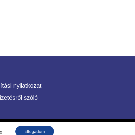
tási nyilatkozat
izetésről szóló
 »
Elfogadom