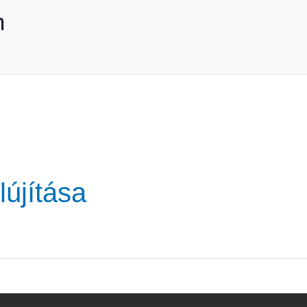
m
lújítása