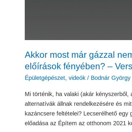
fényében?
–
Versits
Tamás
Akkor most már gázzal nem 
előírások fényében? – Ver
Épületgépészet
,
videók
/
Bodnár György
Mi történik, ha valaki (akár kényszerből,
alternatívák állnak rendelkezésére és mi
kazáncsere feltételei? Lecserélhető egy
előadása az Építem az otthonom 2021 k