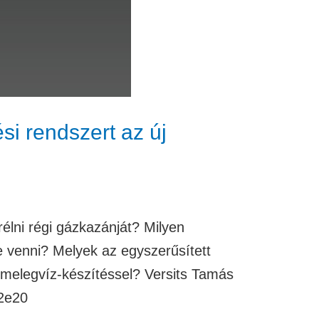
i rendszert az új
rélni régi gázkazánját? Milyen
e venni? Melyek az egyszerűsített
 melegvíz-készítéssel? Versits Tamás
a2e20