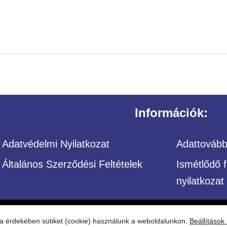
Információk:
Adatvédelmi Nyilatkozat
Adattovábbí
Általános Szerződési Feltételek
Ismétlődő f
nyilatkozat
– Minden jog fenntartva Építőközösség
ása érdekében sütiket (cookie) használunk a weboldalunkon.
Beállítások