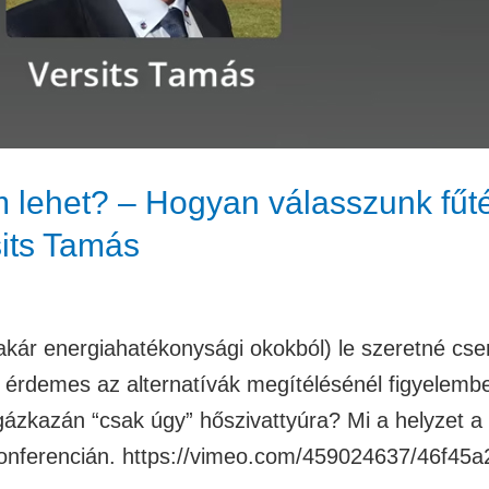
lehet? – Hogyan válasszunk fűtés
sits Tamás
 akár energiahatékonysági okokból) le szeretné cse
t érdemes az alternatívák megítélésénél figyelemb
 gázkazán “csak úgy” hőszivattyúra? Mi a helyzet a
onferencián. https://vimeo.com/459024637/46f45