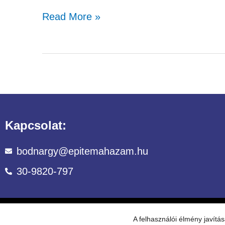
Read More »
Kapcsolat:
bodnargy@epitemahazam.hu
30-9820-797
©Copyright 
A felhasználói élmény javít