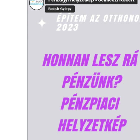
helyzetkép
–
Selmeczi
Róbert