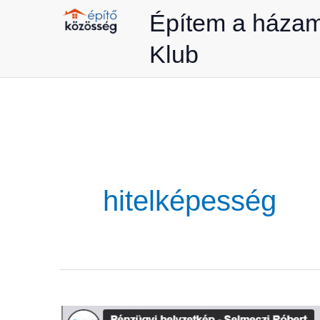
Skip
Építem a háza
to
Klub
content
hitelképesség
Pénzügyi