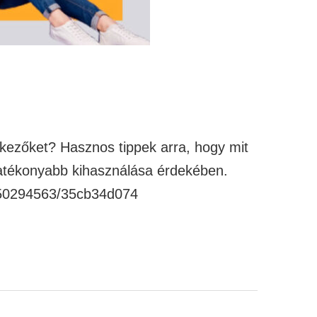
tkezőket? Hasznos tippek arra, hogy mit
hatékonyabb kihasználása érdekében.
/750294563/35cb34d074