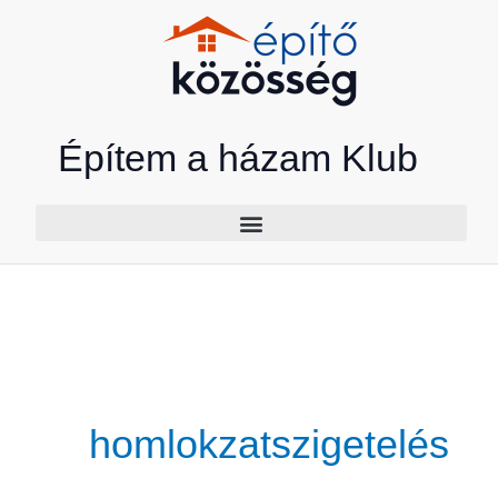
Skip
to
content
Építem a házam Klub
homlokzatszigetelés