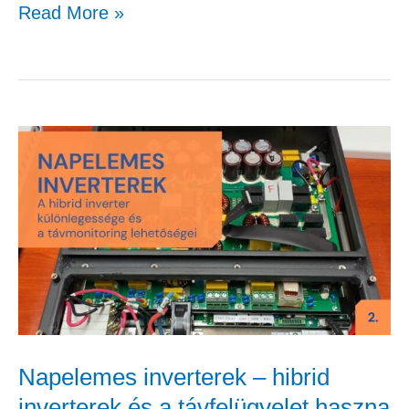
Read More »
Napelemes
inverterek
–
hibrid
inverterek
és
a
távfelügyelet
Napelemes inverterek – hibrid
haszna
inverterek és a távfelügyelet haszna