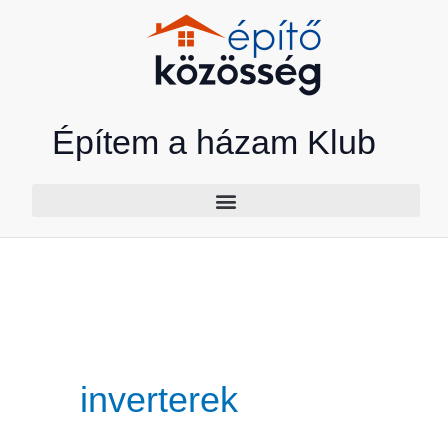
Skip
to
content
Építem a házam Klub
inverterek