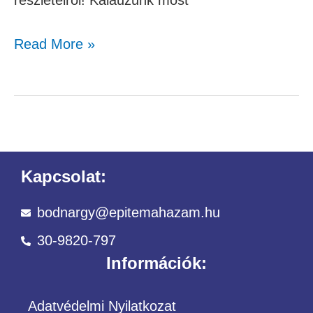
részleteiről! Kalauzunk most
Read More »
Kapcsolat:
bodnargy@epitemahazam.hu
30-9820-797
Információk:
Adatvédelmi Nyilatkozat