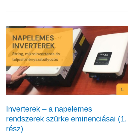
Inverterek
–
a
napelemes
rendszerek
szürke
eminenciásai
(1.
Inverterek – a napelemes
rész)
rendszerek szürke eminenciásai (1.
rész)