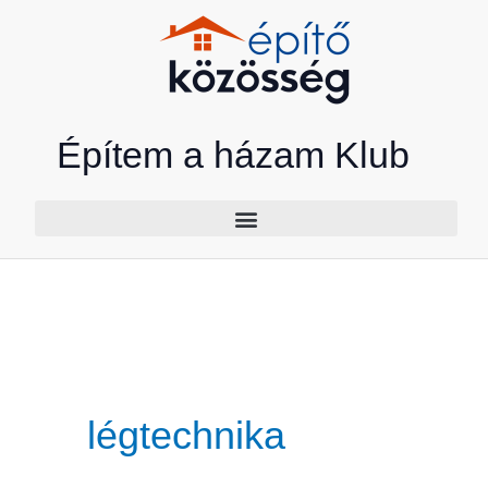
Skip
to
content
Építem a házam Klub
légtechnika