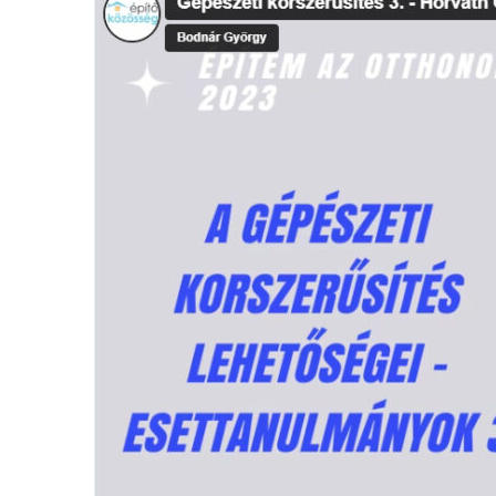
korszerűsítés
3.
–
Horváth
Gábor