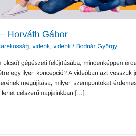
 – Horváth Gábor
akarékosság
,
videók
,
videók
/
Bodnár György
 olcsó) gépészeti felújításába, mindenképpen érd
 létre egy ilyen koncepció? A videóban azt vesszük
szerének megújítása, milyen szempontokat érdemes
 lehet célszerű napjainkban […]